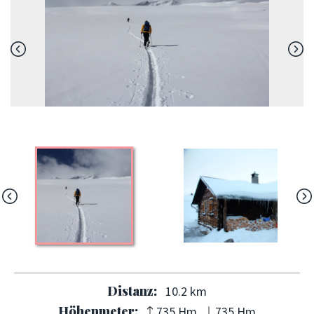
Distanz:
10.2 km
Höhenmeter:
735 Hm
735 Hm