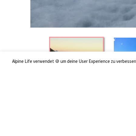
Alpine Life verwendet 🍪 um deine User Experience zu verbess
Distanz:
Höhenmeter:
24 km