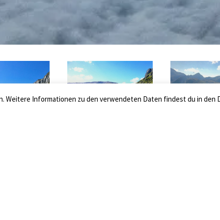
ern. Weitere Informationen zu den verwendeten Daten findest du in d
Dauer:
Familientaugl
2'093
2'143
2 Tage